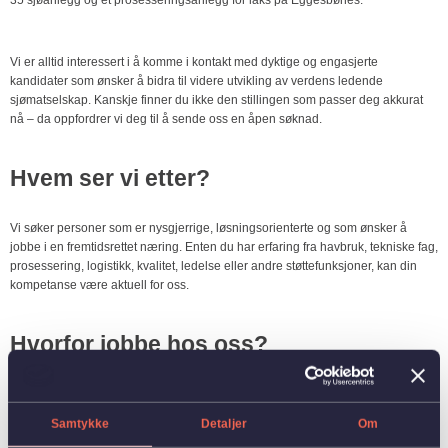
35 sjøanlegg og et prosesseringsanlegg for laks på Eggesbønes.
Vi er alltid interessert i å komme i kontakt med dyktige og engasjerte
kandidater som ønsker å bidra til videre utvikling av verdens ledende
sjømatselskap. Kanskje finner du ikke den stillingen som passer deg akkurat
nå – da oppfordrer vi deg til å sende oss en åpen søknad.
Hvem ser vi etter?
Vi søker personer som er nysgjerrige, løsningsorienterte og som ønsker å
jobbe i en fremtidsrettet næring. Enten du har erfaring fra havbruk, tekniske fag,
prosessering, logistikk, kvalitet, ledelse eller andre støttefunksjoner, kan din
kompetanse være aktuell for oss.
Hvorfor jobbe hos oss?
En trygg arbeidsplass i et solid og internasjonalt konsern
Varierte og meningsfulle arbeidsoppgaver i en viktig næring
Samtykke
Detaljer
Om
Gode utviklingsmuligheter og faglig påfyll