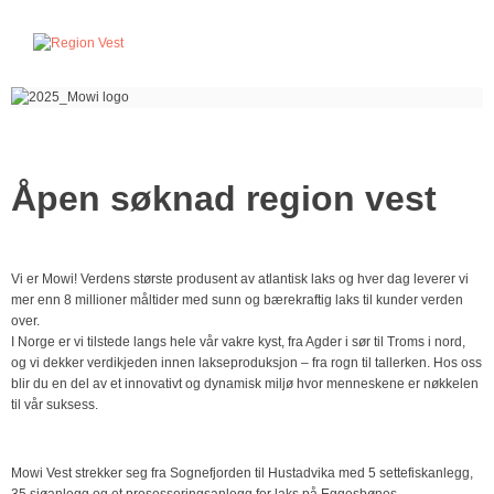
Åpen søknad region vest
Vi er Mowi! Verdens største produsent av atlantisk laks og hver dag leverer vi
mer enn 8 millioner måltider med sunn og bærekraftig laks til kunder verden
over.
I Norge er vi tilstede langs hele vår vakre kyst, fra Agder i sør til Troms i nord,
og vi dekker verdikjeden innen lakseproduksjon – fra rogn til tallerken. Hos oss
blir du en del av et innovativt og dynamisk miljø hvor menneskene er nøkkelen
til vår suksess.
Mowi Vest strekker seg fra Sognefjorden til Hustadvika med 5 settefiskanlegg,