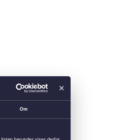
Om
isten herunder viser derfor