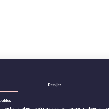
Detaljer
ookies
s som kan forekomme på candidate.hr-manager.net-domenet, og l