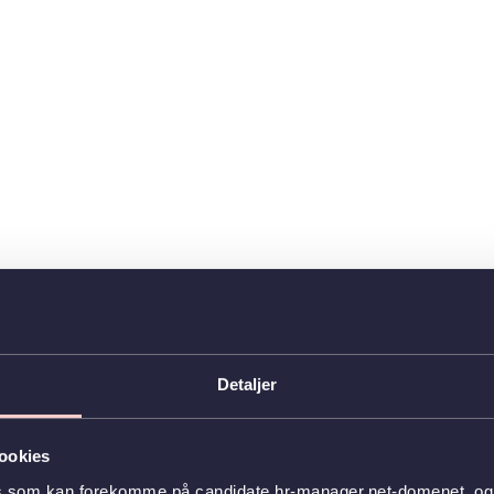
Detaljer
ookies
s som kan forekomme på candidate.hr-manager.net-domenet, og l