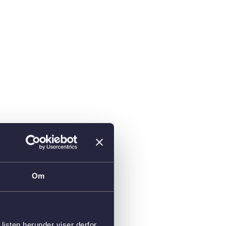
Om
isten herunder viser derfor