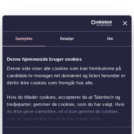
Samtykke
Detaljer
Om
Denne hjemmeside bruger cookies
Denne side viser alle cookies som kan fremkomme på
candidate.hr-manager.net domænet og listen herunder er
derfor ikke cookies som fremgår hos alle.
Hvis du tillader cookies, accepterer du at Talentech og
tredjeparter, gemmer de cookies, som du har valgt. Hvis
du ikke giver samtykke, vil vi kun gemme de cookies,
som er nødvendige for at du kan bruge siden.
Du kan altid ændre dit samtykke ved at klikke på
knappen nederst i venstre hjørne.