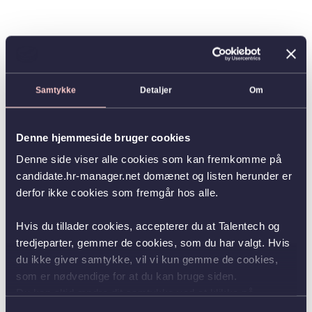
Samtykke
Detaljer
Om
Denne hjemmeside bruger cookies
Denne side viser alle cookies som kan fremkomme på
candidate.hr-manager.net domænet og listen herunder er
derfor ikke cookies som fremgår hos alle.
Hvis du tillader cookies, accepterer du at Talentech og
tredjeparter, gemmer de cookies, som du har valgt. Hvis
du ikke giver samtykke, vil vi kun gemme de cookies,
som er nødvendige for at du kan bruge siden.
Du kan altid ændre dit samtykke ved at klikke på
knappen nederst i venstre hjørne.