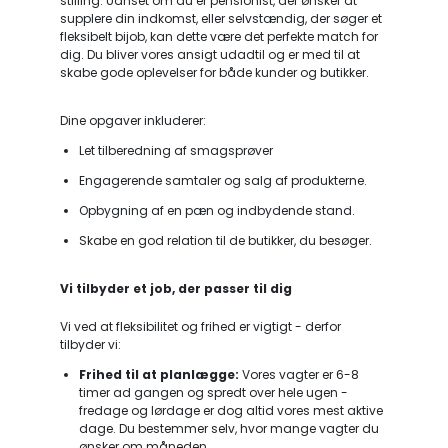
stilling. Uanset om du er pensionist, der ønsker at
supplere din indkomst, eller selvstændig, der søger et
fleksibelt bijob, kan dette være det perfekte match for
dig. Du bliver vores ansigt udadtil og er med til at
skabe gode oplevelser for både kunder og butikker.
Dine opgaver inkluderer:
Let tilberedning af smagsprøver
Engagerende samtaler og salg af produkterne.
Opbygning af en pæn og indbydende stand.
Skabe en god relation til de butikker, du besøger.
Vi tilbyder et job, der passer til dig
Vi ved at fleksibilitet og frihed er vigtigt - derfor
tilbyder vi:
Frihed til at planlægge:
Vores vagter er 6-8
timer ad gangen og spredt over hele ugen -
fredage og lørdage er dog altid vores mest aktive
dage. Du bestemmer selv, hvor mange vagter du
ønsker om måneden.