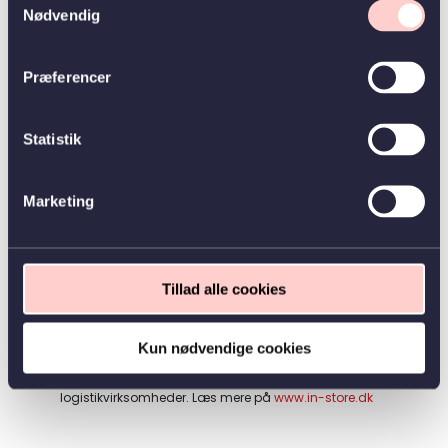
Nødvendig
bil til rådighed.
Send din ansøgning og CV via vores hjemmeside på
www.in-store.dk
eller til
asbac@in-store.dk
. Har du
Præferencer
spørgsmål, er du velkommen til at kontakte HR Anne-
Sofie Bach på telefon 5218 6409.
Statistik
Marketing
IN-STORE A/S er en af Danmarks førende leverandører
til FMCG, retail og DIY-sektoren. I mere end 30 år har vi
specialiseret os i at skabe synlighed og fremme salg
for nogle af verdens største mærkevarebrands. Med
Tillad alle cookies
over 400 medarbejdere fordelt over hele landet
tilbyder vi skræddersyede løsninger inden for
merchandising, demo, sampling, salgssupport og
Kun nødvendige cookies
marketing. IN-STORE A/S er en del af den familieejede
koncern, TA-Logistics A/S, der blandt andet står bag
Frode Laursen – en af Nordens største
logistikvirksomheder. Læs mere på
www.in-store.dk