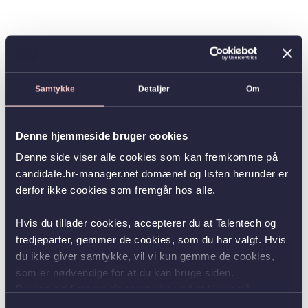
Samtykke
Detaljer
Om
Denne hjemmeside bruger cookies
Denne side viser alle cookies som kan fremkomme på
candidate.hr-manager.net domænet og listen herunder er
derfor ikke cookies som fremgår hos alle.
Hvis du tillader cookies, accepterer du at Talentech og
tredjeparter, gemmer de cookies, som du har valgt. Hvis
du ikke giver samtykke, vil vi kun gemme de cookies,
som er nødvendige for at du kan bruge siden.
Du kan altid ændre dit samtykke ved at klikke på
knappen nederst i venstre hjørne.