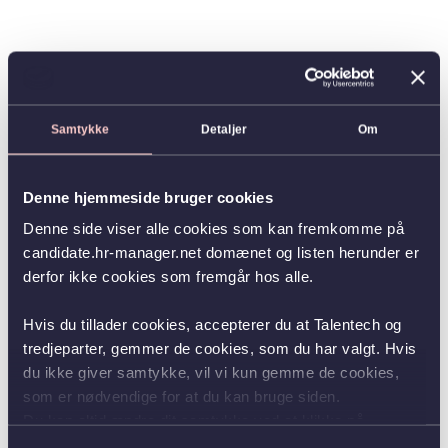
Samtykke
Detaljer
Om
Denne hjemmeside bruger cookies
Denne side viser alle cookies som kan fremkomme på
candidate.hr-manager.net domænet og listen herunder er
derfor ikke cookies som fremgår hos alle.
Hvis du tillader cookies, accepterer du at Talentech og
tredjeparter, gemmer de cookies, som du har valgt. Hvis
du ikke giver samtykke, vil vi kun gemme de cookies,
som er nødvendige for at du kan bruge siden.
Du kan altid ændre dit samtykke ved at klikke på
knappen nederst i venstre hjørne.