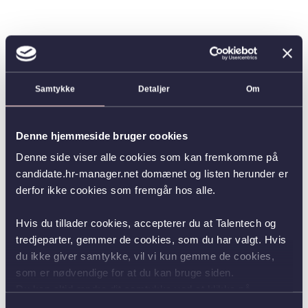
Samtykke
Detaljer
Om
Denne hjemmeside bruger cookies
Denne side viser alle cookies som kan fremkomme på
candidate.hr-manager.net domænet og listen herunder er
derfor ikke cookies som fremgår hos alle.
Hvis du tillader cookies, accepterer du at Talentech og
tredjeparter, gemmer de cookies, som du har valgt. Hvis
du ikke giver samtykke, vil vi kun gemme de cookies,
som er nødvendige for at du kan bruge siden.
Du kan altid ændre dit samtykke ved at klikke på
knappen nederst i venstre hjørne.