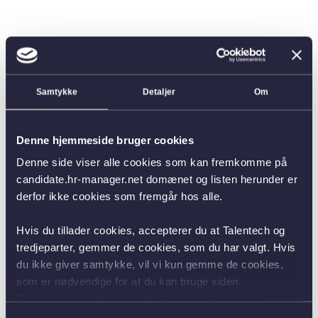
Samtykke
Detaljer
Om
Denne hjemmeside bruger cookies
Denne side viser alle cookies som kan fremkomme på
candidate.hr-manager.net domænet og listen herunder er
derfor ikke cookies som fremgår hos alle.
Hvis du tillader cookies, accepterer du at Talentech og
tredjeparter, gemmer de cookies, som du har valgt. Hvis
du ikke giver samtykke, vil vi kun gemme de cookies,
som er nødvendige for at du kan bruge siden.
Du kan altid ændre dit samtykke ved at klikke på
knappen nederst i venstre hjørne.