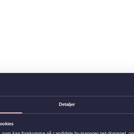
Detaljer
ookies
s som kan forekomme på candidate.hr-manager.net-domenet, og l