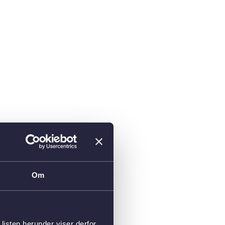
Om
isten herunder viser derfor