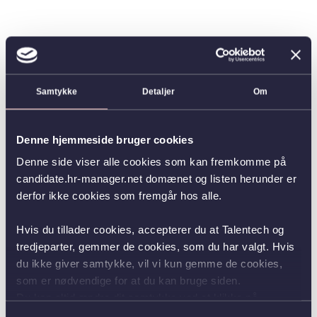
Samtykke
Detaljer
Om
Denne hjemmeside bruger cookies
Denne side viser alle cookies som kan fremkomme på
candidate.hr-manager.net domænet og listen herunder er
derfor ikke cookies som fremgår hos alle.
Hvis du tillader cookies, accepterer du at Talentech og
tredjeparter, gemmer de cookies, som du har valgt. Hvis
du ikke giver samtykke, vil vi kun gemme de cookies,
som er nødvendige for at du kan bruge siden.
Du kan altid ændre dit samtykke ved at klikke på
knappen nederst i venstre hjørne.