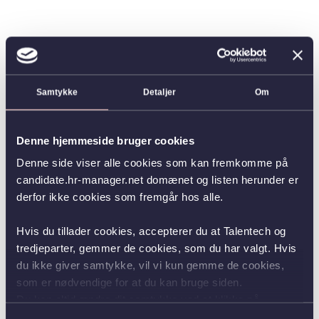
Samtykke
Detaljer
Om
Denne hjemmeside bruger cookies
Denne side viser alle cookies som kan fremkomme på
candidate.hr-manager.net domænet og listen herunder er
derfor ikke cookies som fremgår hos alle.
Hvis du tillader cookies, accepterer du at Talentech og
tredjeparter, gemmer de cookies, som du har valgt. Hvis
du ikke giver samtykke, vil vi kun gemme de cookies,
som er nødvendige for at du kan bruge siden.
Du kan altid ændre dit samtykke ved at klikke på
knappen nederst i venstre hjørne.