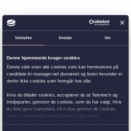
Samtykke
Detaljer
Om
Denne hjemmeside bruger cookies
Denne side viser alle cookies som kan fremkomme på
candidate.hr-manager.net domænet og listen herunder er
derfor ikke cookies som fremgår hos alle.
Hvis du tillader cookies, accepterer du at Talentech og
tredjeparter, gemmer de cookies, som du har valgt. Hvis
du ikke giver samtykke, vil vi kun gemme de cookies,
som er nødvendige for at du kan bruge siden.
Du kan altid ændre dit samtykke ved at klikke på
knappen nederst i venstre hjørne.