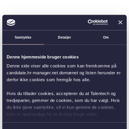
Samtykke
Detaljer
Om
Denne hjemmeside bruger cookies
Denne side viser alle cookies som kan fremkomme på
candidate.hr-manager.net domænet og listen herunder er
derfor ikke cookies som fremgår hos alle.
Hvis du tillader cookies, accepterer du at Talentech og
tredjeparter, gemmer de cookies, som du har valgt. Hvis
du ikke giver samtykke, vil vi kun gemme de cookies,
som er nødvendige for at du kan bruge siden.
Du kan altid ændre dit samtykke ved at klikke på
knappen nederst i venstre hjørne.