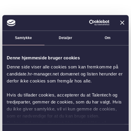
Samtykke
Detaljer
Om
Denne hjemmeside bruger cookies
Denne side viser alle cookies som kan fremkomme på
candidate.hr-manager.net domænet og listen herunder er
derfor ikke cookies som fremgår hos alle.
Hvis du tillader cookies, accepterer du at Talentech og
tredjeparter, gemmer de cookies, som du har valgt. Hvis
du ikke giver samtykke, vil vi kun gemme de cookies,
som er nødvendige for at du kan bruge siden.
Du kan altid ændre dit samtykke ved at klikke på
knappen nederst i venstre hjørne.