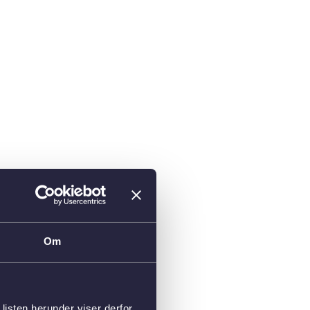
Om
isten herunder viser derfor