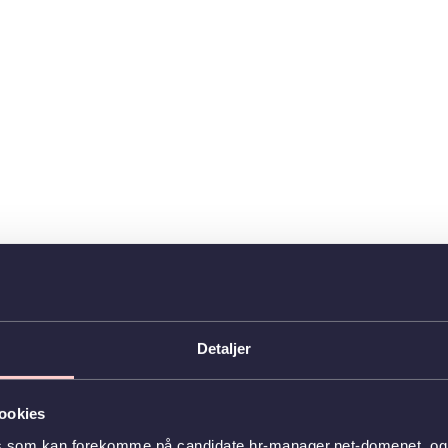
Detaljer
ookies
s som kan forekomme på candidate.hr-manager.net-domenet, og l