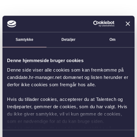
Samtykke
Detaljer
Om
Denne hjemmeside bruger cookies
Denne side viser alle cookies som kan fremkomme på
candidate.hr-manager.net domænet og listen herunder er
derfor ikke cookies som fremgår hos alle.
Hvis du tillader cookies, accepterer du at Talentech og
tredjeparter, gemmer de cookies, som du har valgt. Hvis
du ikke giver samtykke, vil vi kun gemme de cookies,
som er nødvendige for at du kan bruge siden.
Du kan altid ændre dit samtykke ved at klikke på
knappen nederst i venstre hjørne.