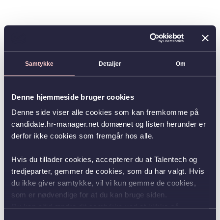
Samtykke
Detaljer
Om
Denne hjemmeside bruger cookies
Denne side viser alle cookies som kan fremkomme på
candidate.hr-manager.net domænet og listen herunder er
derfor ikke cookies som fremgår hos alle.
Hvis du tillader cookies, accepterer du at Talentech og
tredjeparter, gemmer de cookies, som du har valgt. Hvis
du ikke giver samtykke, vil vi kun gemme de cookies,
som er nødvendige for at du kan bruge siden.
Du kan altid ændre dit samtykke ved at klikke på
knappen nederst i venstre hjørne.