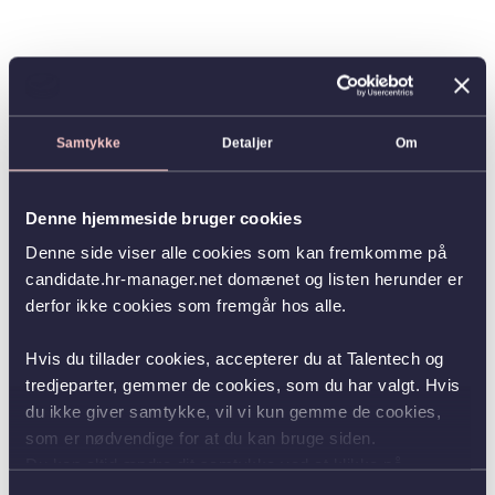
Samtykke
Detaljer
Om
Denne hjemmeside bruger cookies
Denne side viser alle cookies som kan fremkomme på
candidate.hr-manager.net domænet og listen herunder er
derfor ikke cookies som fremgår hos alle.
Hvis du tillader cookies, accepterer du at Talentech og
tredjeparter, gemmer de cookies, som du har valgt. Hvis
du ikke giver samtykke, vil vi kun gemme de cookies,
som er nødvendige for at du kan bruge siden.
Du kan altid ændre dit samtykke ved at klikke på
knappen nederst i venstre hjørne.