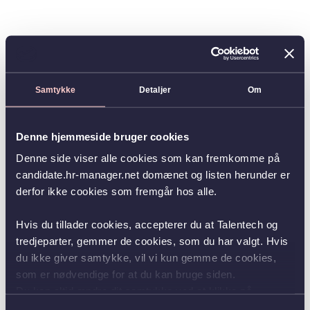
Samtykke
Detaljer
Om
Denne hjemmeside bruger cookies
Denne side viser alle cookies som kan fremkomme på
candidate.hr-manager.net domænet og listen herunder er
derfor ikke cookies som fremgår hos alle.
Hvis du tillader cookies, accepterer du at Talentech og
tredjeparter, gemmer de cookies, som du har valgt. Hvis
du ikke giver samtykke, vil vi kun gemme de cookies,
som er nødvendige for at du kan bruge siden.
Du kan altid ændre dit samtykke ved at klikke på
knappen nederst i venstre hjørne.