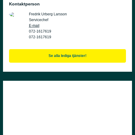
Kontaktperson
Fredrik Urberg Larsson
Servicechef
E-mail
072-1617619
072-1617619
Se alla lediga tjänster!