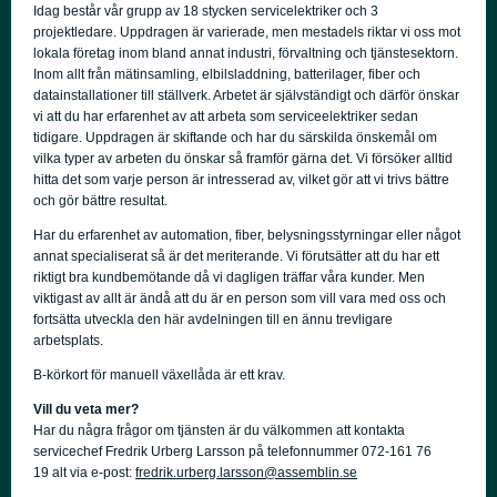
Idag består vår grupp av 18 stycken servicelektriker och 3
projektledare. Uppdragen är varierade, men mestadels riktar vi oss mot
lokala företag inom bland annat industri, förvaltning och tjänstesektorn.
Inom allt från mätinsamling, elbilsladdning, batterilager, fiber och
datainstallationer till ställverk. Arbetet är självständigt och därför önskar
vi att du har erfarenhet av att arbeta som serviceelektriker sedan
tidigare. Uppdragen är skiftande och har du särskilda önskemål om
vilka typer av arbeten du önskar så framför gärna det. Vi försöker alltid
hitta det som varje person är intresserad av, vilket gör att vi trivs bättre
och gör bättre resultat.
Har du erfarenhet av automation, fiber, belysningsstyrningar eller något
annat specialiserat så är det meriterande. Vi förutsätter att du har ett
riktigt bra kundbemötande då vi dagligen träffar våra kunder. Men
viktigast av allt är ändå att du är en person som vill vara med oss och
fortsätta utveckla den här avdelningen till en ännu trevligare
arbetsplats.
B-körkort för manuell växellåda är ett krav.
Vill du veta mer?
Har du några frågor om tjänsten är du välkommen att kontakta
servicechef Fredrik Urberg Larsson på telefonnummer 072-161 76
19 alt via e-post:
fredrik.urberg.larsson@assemblin.se