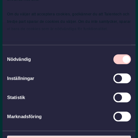
Om du väljer att acceptera cookies, godkänner du att Talentech och
Vi månar om våra medarbetare
tredje part sparar de cookies du väljer. Om du inte samtycker, sparar
Hälsa och säkerhet
vi bara de cookies som är nödvändiga för funktionalitet.
Våra medarbetare ska komma hem i gott skick efter en dag
på jobbet. Samtidigt är många av våra arbetsplatser farliga
miljöer. Därför är frågor som arbetsmiljö, hälsa och säkerhet
extra viktiga för oss.
Samtyckesval
Nödvändig
Medarbetarutveckling
För ansvarstagande och engagerade personer finns det
stora möjligheter att utvecklas och göra karriär hos oss på
Inställningar
Assemblin. Vi har ett väl utvecklat lärlingssystem och ett
gediget utbildningsprogram, och andelen
internrekryteringar vid chefstillsättningar är hög i hela
Statistik
koncernen.
Kultur och värderingar
Marknadsföring
Assemblin är en decentraliserad verksamhet. Några viktiga
hörnstenar har vi dock gemensamt – våra gemensamma
värderingar (kärnvärden) och etiska förhållningssätt
(uppförandekod). De ligger till grund för allt vårt arbete, och