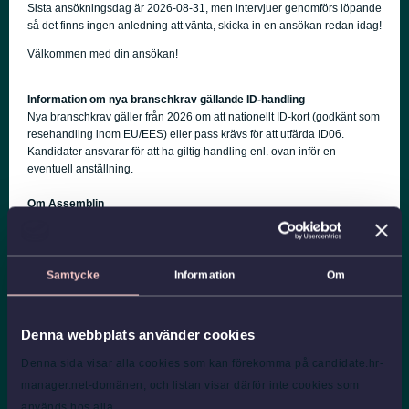
Sista ansökningsdag är 2026-08-31, men intervjuer genomförs löpande
så det finns ingen anledning att vänta, skicka in en ansökan redan idag!
Välkommen med din ansökan!
Information om nya branschkrav gällande ID-handling
Nya branschkrav gäller från 2026 om att nationellt ID-kort (godkänt som
resehandling inom EU/EES) eller pass krävs för att utfärda ID06.
Kandidater ansvarar för att ha giltig handling enl. ovan inför en
eventuell anställning.
Om Assemblin
Assemblin är en komplett installations- och servicepartner med
verksamhet i Sverige och Norge. Vi utformar, installerar och underhåller
tekniska system för luft, vatten och energi. Vår vision är att skapa smarta
och hållbara installationer som får byggnader att fungera och
Samtycke
Information
Om
människor att trivas. Genom nära och lokala samarbeten och en stark
organisation i ryggen gör vi det möjligt.
Denna webbplats använder cookies
Vi har en omsättning på drygt 14,8 miljarder kronor och cirka 7 000
engagerade medarbetare på runt 100 orter i Norden.
Denna sida visar alla cookies som kan förekomma på candidate.hr-
manager.net-domänen, och listan visar därför inte cookies som
Läs mer på
assemblin.se
.
används hos alla.