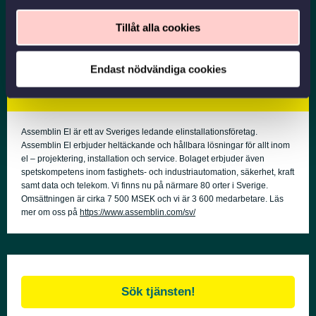
värderingar (kärnvärden) och etiska förhållningssätt
(uppförandekod). De ligger till grund för allt vårt arbete, och
Tillåt alla cookies
hur vi uppträder mot våra kunder och mot varandra.
Endast nödvändiga cookies
Assemblin El är ett av Sveriges ledande elinstallationsföretag.
Assemblin El erbjuder heltäckande och hållbara lösningar för allt inom
el – projektering, installation och service. Bolaget erbjuder även
spetskompetens inom fastighets- och industriautomation, säkerhet, kraft
samt data och telekom. Vi finns nu på närmare 80 orter i Sverige.
Omsättningen är cirka 7 500 MSEK och vi är 3 600 medarbetare. Läs
mer om oss på
https://www.assemblin.com/sv/