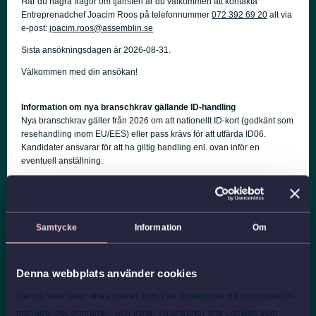
Har du några frågor om tjänsten är du välkommen att kontakta
Entreprenadchef Joacim Roos på telefonnummer
072 392 69 20
alt via
e-post:
joacim.roos@assemblin.se
Sista ansökningsdagen är 2026-08-31.
Välkommen med din ansökan!
Information om nya branschkrav gällande ID-handling
Nya branschkrav gäller från 2026 om att nationellt ID-kort (godkänt som
resehandling inom EU/EES) eller pass krävs för att utfärda ID06.
Kandidater ansvarar för att ha giltig handling enl. ovan inför en
eventuell anställning.
Om Assemblin
Assemblin är en komplett installations- och servicepartner med
verksamhet i Sverige och Norge. Vi utformar, installerar och underhåller
tekniska system för luft, vatten och energi. Vår vision är att skapa smarta
Samtycke
Information
Om
och hållbara installationer som får byggnader att fungera och
människor att trivas. Genom nära och lokala samarbeten och en stark
organisation i ryggen gör vi det möjligt.
Denna webbplats använder cookies
Vi har en omsättning på drygt 14,8 miljarder kronor och cirka 7 000
Denna sida visar alla cookies som kan förekomma på candidate.hr-
engagerade medarbetare på runt 100 orter i Norden.
manager.net-domänen, och listan visar därför inte cookies som