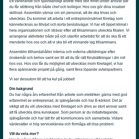
Ett varierande och självständigt arbete med stor frihet under ansvar där
du får stöttning från både chef och kollegor. Hos oss gör dina insatser
skillnad. Assemblin värnar om sin personal, att de ska trivas och
utvecklas. Du kommer att arbeta i ett entreprenörsdrivet företag som
kännetecknas av tillväxt och korta beslutsvägar. Vi har ett öppet klimat i
hela organisationen och strävar efter att tillsammans utveckla filialen. Vi
arrangerar aktiviteter både på och utanför arbetstid för att du ska få ett
mervärde hos oss och att vi ska bli ett vinnande lag tillsammans.
Assemblin tillhandahåller interna och externa utbildningar efter
önskemål och behov samt ser till att du får rätt förutsättningar i din roll
hos oss. Hos oss får du möjlighet att utvecklas inom företaget, vi har
flera spännande projekt på gång, samt flera löpande avtalspartners.
Vi ser dessutom till att ha kul på jobbet!
Din bakgrund
Du har några års erfarenhet från arbete som elektriker, gärna med god
erfarenhet av entreprenad, är självgående och har B-körkort. Det är
viktigt att du vill utvecklas med företaget och drivs av stort ansvar samt
att få utveckla dina kunskaper. Som person är du initiativtagande,
självgående och har lätt för att kommunicera och samarbeta. Vidare
värdesätter vi hög servicekänsla och förmåga att lösa problem.
Vill du veta mer?