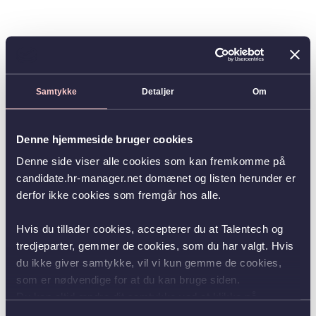
Samtykke
Detaljer
Om
Denne hjemmeside bruger cookies
Denne side viser alle cookies som kan fremkomme på
candidate.hr-manager.net domænet og listen herunder er
derfor ikke cookies som fremgår hos alle.
Hvis du tillader cookies, accepterer du at Talentech og
tredjeparter, gemmer de cookies, som du har valgt. Hvis
du ikke giver samtykke, vil vi kun gemme de cookies,
som er nødvendige for at du kan bruge siden.
Du kan altid ændre dit samtykke ved at klikke på
knappen nederst i venstre hjørne.