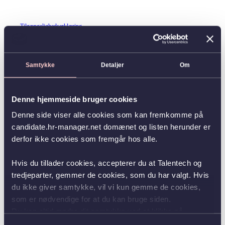
Tilgængelighedserklæring
Samtykke
Detaljer
Om
Denne hjemmeside bruger cookies
Denne side viser alle cookies som kan fremkomme på
candidate.hr-manager.net domænet og listen herunder er
derfor ikke cookies som fremgår hos alle.
Hvis du tillader cookies, accepterer du at Talentech og
tredjeparter, gemmer de cookies, som du har valgt. Hvis
du ikke giver samtykke, vil vi kun gemme de cookies,
som er nødvendige for at du kan bruge siden.
Du kan altid ændre dit samtykke ved at klikke på
knappen nederst i venstre hjørne.