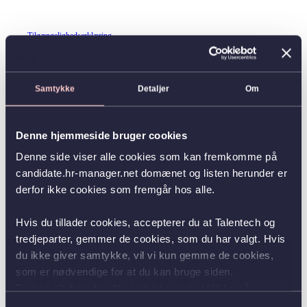
Tilgængelighedserklæring
Samtykke
Detaljer
Om
Denne hjemmeside bruger cookies
Denne side viser alle cookies som kan fremkomme på
candidate.hr-manager.net domænet og listen herunder er
derfor ikke cookies som fremgår hos alle.
Hvis du tillader cookies, accepterer du at Talentech og
tredjeparter, gemmer de cookies, som du har valgt. Hvis
du ikke giver samtykke, vil vi kun gemme de cookies,
som er nødvendige for at du kan bruge siden.
Du kan altid ændre dit samtykke ved at klikke på
knappen nederst i venstre hjørne.