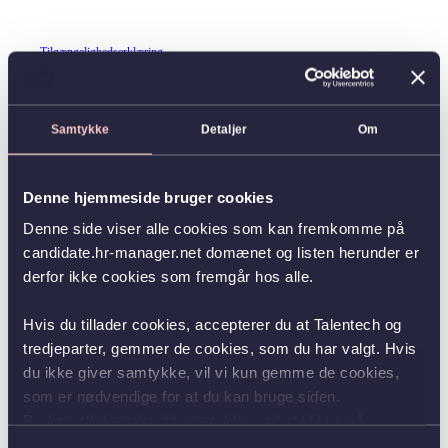
Tilgængelighedserklæring
Samtykke
Detaljer
Om
Denne hjemmeside bruger cookies
Denne side viser alle cookies som kan fremkomme på
candidate.hr-manager.net domænet og listen herunder er
derfor ikke cookies som fremgår hos alle.
Hvis du tillader cookies, accepterer du at Talentech og
tredjeparter, gemmer de cookies, som du har valgt. Hvis
du ikke giver samtykke, vil vi kun gemme de cookies,
som er nødvendige for at du kan bruge siden.
Du kan altid ændre dit samtykke ved at klikke på
knappen nederst i venstre hjørne.