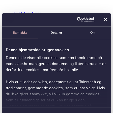
Tilgængelighedserklæring
Samtykke
Detaljer
Om
Denne hjemmeside bruger cookies
Denne side viser alle cookies som kan fremkomme på
candidate.hr-manager.net domænet og listen herunder er
derfor ikke cookies som fremgår hos alle.
Hvis du tillader cookies, accepterer du at Talentech og
tredjeparter, gemmer de cookies, som du har valgt. Hvis
du ikke giver samtykke, vil vi kun gemme de cookies,
som er nødvendige for at du kan bruge siden.
Du kan altid ændre dit samtykke ved at klikke på
knappen nederst i venstre hjørne.