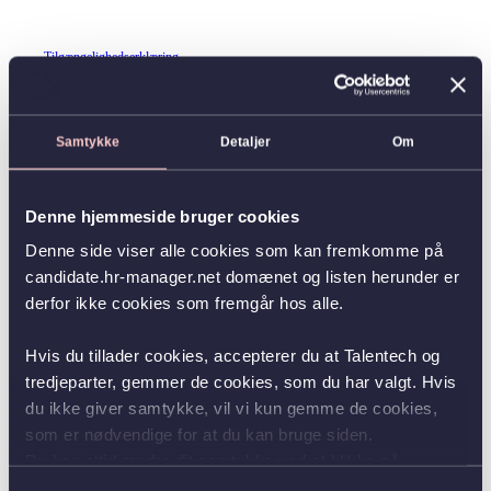
Tilgængelighedserklæring
Samtykke
Detaljer
Om
Denne hjemmeside bruger cookies
Denne side viser alle cookies som kan fremkomme på
candidate.hr-manager.net domænet og listen herunder er
derfor ikke cookies som fremgår hos alle.
Hvis du tillader cookies, accepterer du at Talentech og
tredjeparter, gemmer de cookies, som du har valgt. Hvis
du ikke giver samtykke, vil vi kun gemme de cookies,
som er nødvendige for at du kan bruge siden.
Du kan altid ændre dit samtykke ved at klikke på
knappen nederst i venstre hjørne.