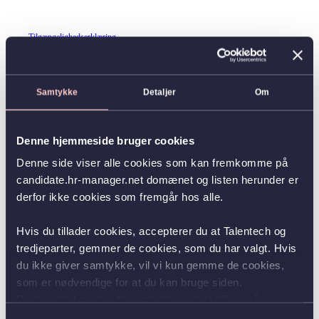
Tilgængelighedserklæring
Samtykke
Detaljer
Om
Denne hjemmeside bruger cookies
Denne side viser alle cookies som kan fremkomme på
candidate.hr-manager.net domænet og listen herunder er
derfor ikke cookies som fremgår hos alle.
Hvis du tillader cookies, accepterer du at Talentech og
tredjeparter, gemmer de cookies, som du har valgt. Hvis
du ikke giver samtykke, vil vi kun gemme de cookies,
som er nødvendige for at du kan bruge siden.
Du kan altid ændre dit samtykke ved at klikke på
knappen nederst i venstre hjørne.