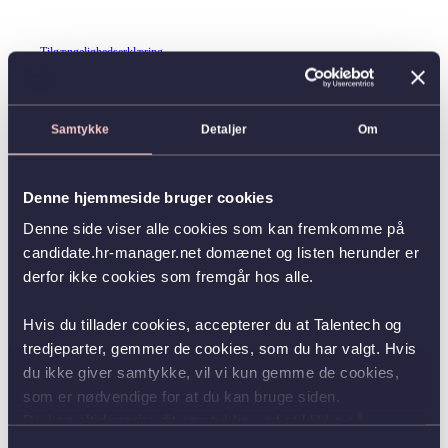
Tilgængelighedserklæring
Samtykke
Detaljer
Om
Denne hjemmeside bruger cookies
Denne side viser alle cookies som kan fremkomme på
candidate.hr-manager.net domænet og listen herunder er
derfor ikke cookies som fremgår hos alle.
Hvis du tillader cookies, accepterer du at Talentech og
tredjeparter, gemmer de cookies, som du har valgt. Hvis
du ikke giver samtykke, vil vi kun gemme de cookies,
som er nødvendige for at du kan bruge siden.
Du kan altid ændre dit samtykke ved at klikke på
knappen nederst i venstre hjørne.