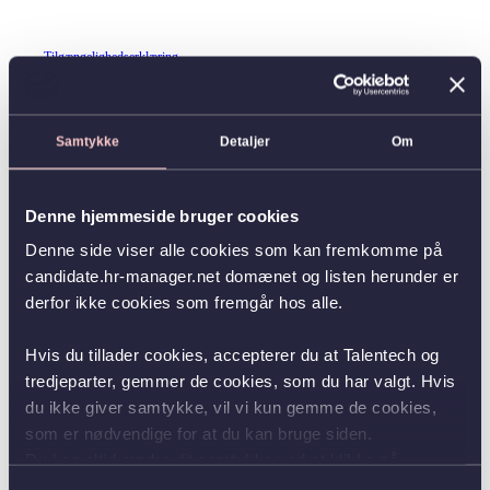
Tilgængelighedserklæring
Samtykke
Detaljer
Om
Denne hjemmeside bruger cookies
Denne side viser alle cookies som kan fremkomme på
candidate.hr-manager.net domænet og listen herunder er
derfor ikke cookies som fremgår hos alle.
Hvis du tillader cookies, accepterer du at Talentech og
tredjeparter, gemmer de cookies, som du har valgt. Hvis
du ikke giver samtykke, vil vi kun gemme de cookies,
som er nødvendige for at du kan bruge siden.
Du kan altid ændre dit samtykke ved at klikke på
knappen nederst i venstre hjørne.