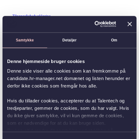
Tilgængelighedserklæring
Samtykke
Detaljer
Om
Denne hjemmeside bruger cookies
Denne side viser alle cookies som kan fremkomme på
candidate.hr-manager.net domænet og listen herunder er
derfor ikke cookies som fremgår hos alle.
Hvis du tillader cookies, accepterer du at Talentech og
tredjeparter, gemmer de cookies, som du har valgt. Hvis
du ikke giver samtykke, vil vi kun gemme de cookies,
som er nødvendige for at du kan bruge siden.
Du kan altid ændre dit samtykke ved at klikke på
knappen nederst i venstre hjørne.