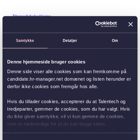
Tilgængelighedserklæring
Samtykke
Detaljer
Om
Denne hjemmeside bruger cookies
Denne side viser alle cookies som kan fremkomme på
candidate.hr-manager.net domænet og listen herunder er
derfor ikke cookies som fremgår hos alle.
Hvis du tillader cookies, accepterer du at Talentech og
tredjeparter, gemmer de cookies, som du har valgt. Hvis
du ikke giver samtykke, vil vi kun gemme de cookies,
som er nødvendige for at du kan bruge siden.
Du kan altid ændre dit samtykke ved at klikke på
knappen nederst i venstre hjørne.