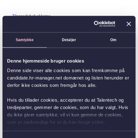
Tilgængelighedserklæring
Samtykke
Detaljer
Om
Denne hjemmeside bruger cookies
Denne side viser alle cookies som kan fremkomme på
candidate.hr-manager.net domænet og listen herunder er
derfor ikke cookies som fremgår hos alle.
Hvis du tillader cookies, accepterer du at Talentech og
tredjeparter, gemmer de cookies, som du har valgt. Hvis
du ikke giver samtykke, vil vi kun gemme de cookies,
som er nødvendige for at du kan bruge siden.
Du kan altid ændre dit samtykke ved at klikke på
knappen nederst i venstre hjørne.