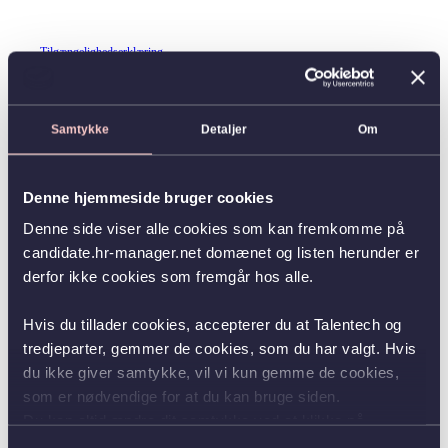
Tilgængelighedserklæring
Samtykke
Detaljer
Om
Denne hjemmeside bruger cookies
Denne side viser alle cookies som kan fremkomme på
candidate.hr-manager.net domænet og listen herunder er
derfor ikke cookies som fremgår hos alle.
Hvis du tillader cookies, accepterer du at Talentech og
tredjeparter, gemmer de cookies, som du har valgt. Hvis
du ikke giver samtykke, vil vi kun gemme de cookies,
som er nødvendige for at du kan bruge siden.
Du kan altid ændre dit samtykke ved at klikke på
knappen nederst i venstre hjørne.