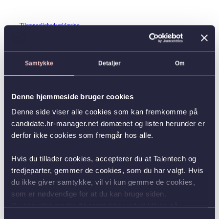
Tilgængelighedserklæring
Samtykke
Detaljer
Om
Denne hjemmeside bruger cookies
Denne side viser alle cookies som kan fremkomme på
candidate.hr-manager.net domænet og listen herunder er
derfor ikke cookies som fremgår hos alle.
Hvis du tillader cookies, accepterer du at Talentech og
tredjeparter, gemmer de cookies, som du har valgt. Hvis
du ikke giver samtykke, vil vi kun gemme de cookies,
som er nødvendige for at du kan bruge siden.
Du kan altid ændre dit samtykke ved at klikke på
knappen nederst i venstre hjørne.