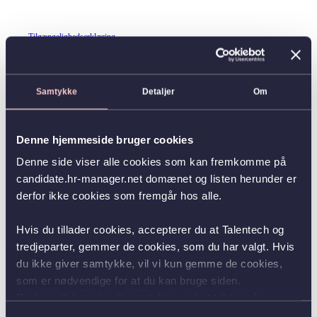
Tilgængelighedserklæring
Samtykke
Detaljer
Om
Denne hjemmeside bruger cookies
Denne side viser alle cookies som kan fremkomme på
candidate.hr-manager.net domænet og listen herunder er
derfor ikke cookies som fremgår hos alle.
Hvis du tillader cookies, accepterer du at Talentech og
tredjeparter, gemmer de cookies, som du har valgt. Hvis
du ikke giver samtykke, vil vi kun gemme de cookies,
som er nødvendige for at du kan bruge siden.
Du kan altid ændre dit samtykke ved at klikke på
knappen nederst i venstre hjørne.