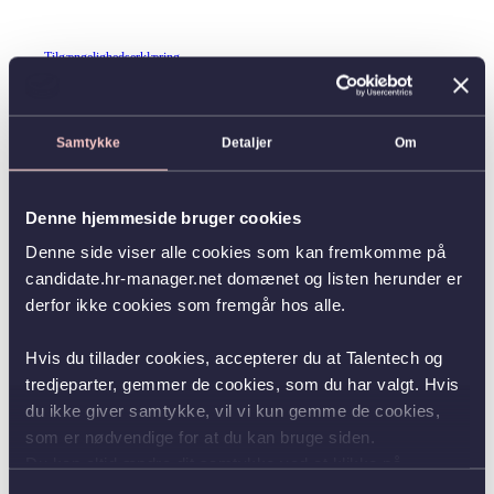
Tilgængelighedserklæring
Samtykke
Detaljer
Om
Denne hjemmeside bruger cookies
Denne side viser alle cookies som kan fremkomme på
candidate.hr-manager.net domænet og listen herunder er
derfor ikke cookies som fremgår hos alle.
Hvis du tillader cookies, accepterer du at Talentech og
tredjeparter, gemmer de cookies, som du har valgt. Hvis
du ikke giver samtykke, vil vi kun gemme de cookies,
som er nødvendige for at du kan bruge siden.
Du kan altid ændre dit samtykke ved at klikke på
knappen nederst i venstre hjørne.