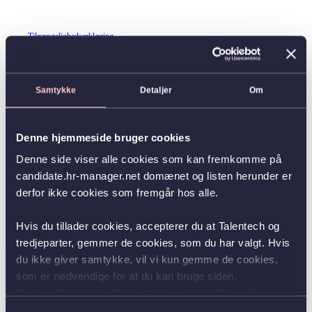
Tilgængelighedserklæring
Samtykke
Detaljer
Om
Denne hjemmeside bruger cookies
Denne side viser alle cookies som kan fremkomme på
candidate.hr-manager.net domænet og listen herunder er
derfor ikke cookies som fremgår hos alle.
Hvis du tillader cookies, accepterer du at Talentech og
tredjeparter, gemmer de cookies, som du har valgt. Hvis
du ikke giver samtykke, vil vi kun gemme de cookies,
som er nødvendige for at du kan bruge siden.
Du kan altid ændre dit samtykke ved at klikke på
knappen nederst i venstre hjørne.