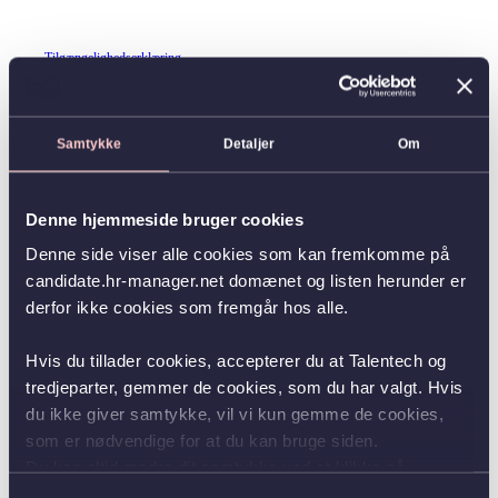
Tilgængelighedserklæring
Samtykke
Detaljer
Om
Denne hjemmeside bruger cookies
Denne side viser alle cookies som kan fremkomme på
candidate.hr-manager.net domænet og listen herunder er
derfor ikke cookies som fremgår hos alle.
Hvis du tillader cookies, accepterer du at Talentech og
tredjeparter, gemmer de cookies, som du har valgt. Hvis
du ikke giver samtykke, vil vi kun gemme de cookies,
som er nødvendige for at du kan bruge siden.
Du kan altid ændre dit samtykke ved at klikke på
knappen nederst i venstre hjørne.