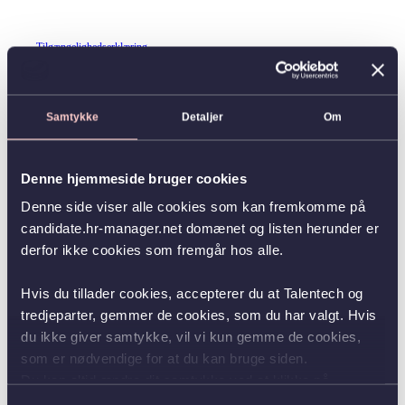
Tilgængelighedserklæring
Samtykke
Detaljer
Om
Denne hjemmeside bruger cookies
Denne side viser alle cookies som kan fremkomme på
candidate.hr-manager.net domænet og listen herunder er
derfor ikke cookies som fremgår hos alle.
Hvis du tillader cookies, accepterer du at Talentech og
tredjeparter, gemmer de cookies, som du har valgt. Hvis
du ikke giver samtykke, vil vi kun gemme de cookies,
som er nødvendige for at du kan bruge siden.
Du kan altid ændre dit samtykke ved at klikke på
knappen nederst i venstre hjørne.