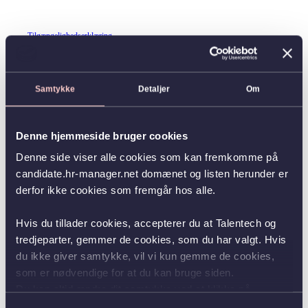
Tilgængelighedserklæring
Samtykke
Detaljer
Om
Denne hjemmeside bruger cookies
Denne side viser alle cookies som kan fremkomme på
candidate.hr-manager.net domænet og listen herunder er
derfor ikke cookies som fremgår hos alle.
Hvis du tillader cookies, accepterer du at Talentech og
tredjeparter, gemmer de cookies, som du har valgt. Hvis
du ikke giver samtykke, vil vi kun gemme de cookies,
som er nødvendige for at du kan bruge siden.
Du kan altid ændre dit samtykke ved at klikke på
knappen nederst i venstre hjørne.