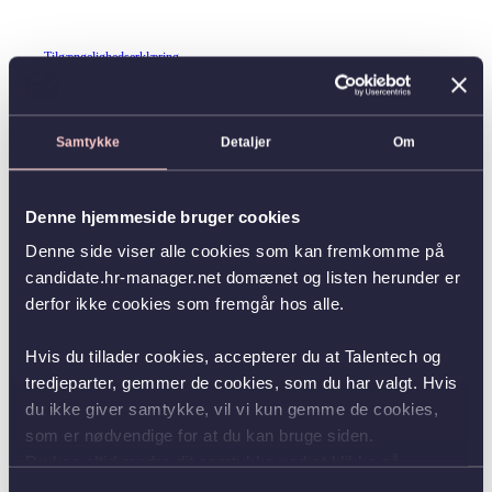
Tilgængelighedserklæring
Samtykke
Detaljer
Om
Denne hjemmeside bruger cookies
Denne side viser alle cookies som kan fremkomme på
candidate.hr-manager.net domænet og listen herunder er
derfor ikke cookies som fremgår hos alle.
Hvis du tillader cookies, accepterer du at Talentech og
tredjeparter, gemmer de cookies, som du har valgt. Hvis
du ikke giver samtykke, vil vi kun gemme de cookies,
som er nødvendige for at du kan bruge siden.
Du kan altid ændre dit samtykke ved at klikke på
knappen nederst i venstre hjørne.