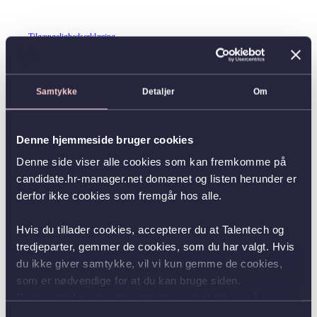
Tilgængelighedserklæring
Samtykke
Detaljer
Om
Denne hjemmeside bruger cookies
Denne side viser alle cookies som kan fremkomme på
candidate.hr-manager.net domænet og listen herunder er
derfor ikke cookies som fremgår hos alle.
Hvis du tillader cookies, accepterer du at Talentech og
tredjeparter, gemmer de cookies, som du har valgt. Hvis
du ikke giver samtykke, vil vi kun gemme de cookies,
som er nødvendige for at du kan bruge siden.
Du kan altid ændre dit samtykke ved at klikke på
knappen nederst i venstre hjørne.