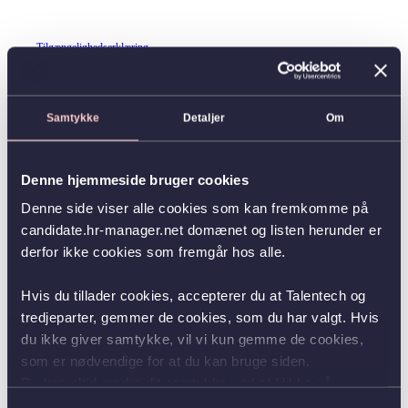
Tilgængelighedserklæring
Samtykke
Detaljer
Om
Denne hjemmeside bruger cookies
Denne side viser alle cookies som kan fremkomme på
candidate.hr-manager.net domænet og listen herunder er
derfor ikke cookies som fremgår hos alle.
Hvis du tillader cookies, accepterer du at Talentech og
tredjeparter, gemmer de cookies, som du har valgt. Hvis
du ikke giver samtykke, vil vi kun gemme de cookies,
som er nødvendige for at du kan bruge siden.
Du kan altid ændre dit samtykke ved at klikke på
knappen nederst i venstre hjørne.