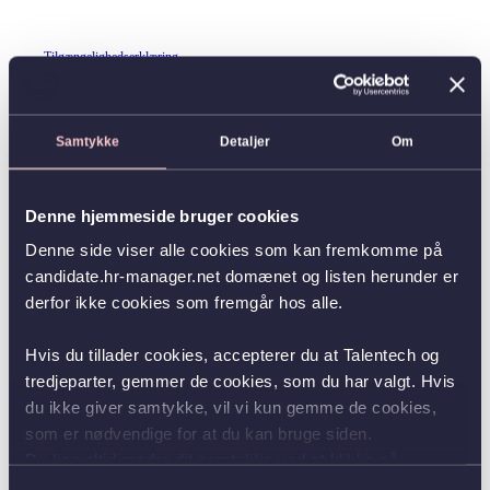
Tilgængelighedserklæring
Samtykke
Detaljer
Om
Denne hjemmeside bruger cookies
Denne side viser alle cookies som kan fremkomme på
candidate.hr-manager.net domænet og listen herunder er
derfor ikke cookies som fremgår hos alle.
Hvis du tillader cookies, accepterer du at Talentech og
tredjeparter, gemmer de cookies, som du har valgt. Hvis
du ikke giver samtykke, vil vi kun gemme de cookies,
som er nødvendige for at du kan bruge siden.
Du kan altid ændre dit samtykke ved at klikke på
knappen nederst i venstre hjørne.