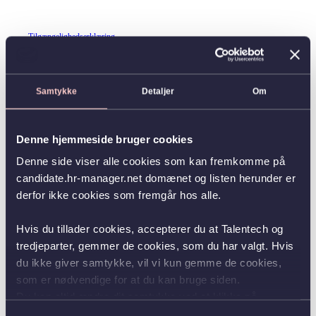
Tilgængelighedserklæring
Samtykke
Detaljer
Om
Denne hjemmeside bruger cookies
Denne side viser alle cookies som kan fremkomme på
candidate.hr-manager.net domænet og listen herunder er
derfor ikke cookies som fremgår hos alle.
Hvis du tillader cookies, accepterer du at Talentech og
tredjeparter, gemmer de cookies, som du har valgt. Hvis
du ikke giver samtykke, vil vi kun gemme de cookies,
som er nødvendige for at du kan bruge siden.
Du kan altid ændre dit samtykke ved at klikke på
knappen nederst i venstre hjørne.