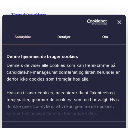
Tilgængelighedserklæring
Samtykke
Detaljer
Om
Denne hjemmeside bruger cookies
Denne side viser alle cookies som kan fremkomme på
candidate.hr-manager.net domænet og listen herunder er
derfor ikke cookies som fremgår hos alle.
Hvis du tillader cookies, accepterer du at Talentech og
tredjeparter, gemmer de cookies, som du har valgt. Hvis
du ikke giver samtykke, vil vi kun gemme de cookies,
som er nødvendige for at du kan bruge siden.
Du kan altid ændre dit samtykke ved at klikke på
knappen nederst i venstre hjørne.