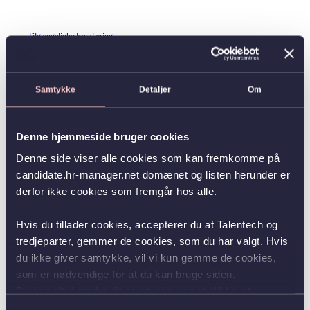
Tilgængelighedserklæring
Samtykke
Detaljer
Om
Denne hjemmeside bruger cookies
Denne side viser alle cookies som kan fremkomme på
candidate.hr-manager.net domænet og listen herunder er
derfor ikke cookies som fremgår hos alle.
Hvis du tillader cookies, accepterer du at Talentech og
tredjeparter, gemmer de cookies, som du har valgt. Hvis
du ikke giver samtykke, vil vi kun gemme de cookies,
som er nødvendige for at du kan bruge siden.
Du kan altid ændre dit samtykke ved at klikke på
knappen nederst i venstre hjørne.